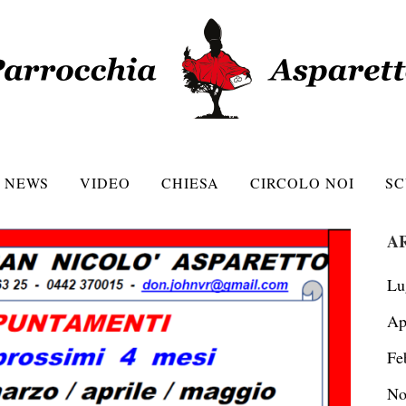
NEWS
VIDEO
CHIESA
CIRCOLO NOI
S
A
Lu
Ap
Fe
No