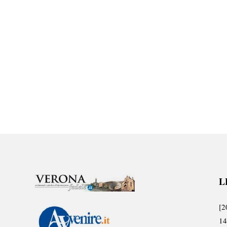
L
[2
14