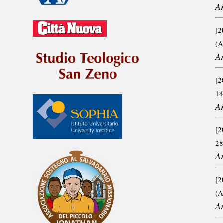
A
[2
(
A
[2
14
A
[2
28
A
[2
(A
A